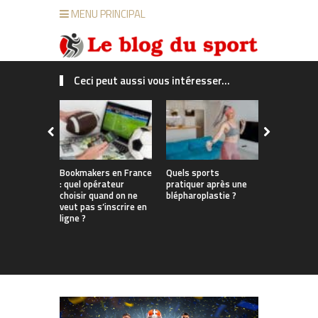
MENU PRINCIPAL
Ceci peut aussi vous intéresser...
Bookmakers en France
Quels sports
Du bureau 
: quel opérateur
pratiquer après une
enneigées
choisir quand on ne
blépharoplastie ?
les Françai
veut pas s’inscrire en
parviennent
ligne ?
travail, sp
tout au lo
l’année