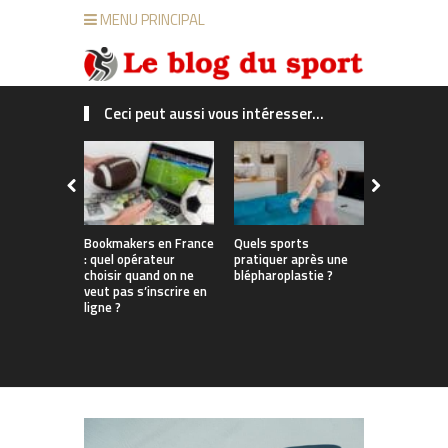
MENU PRINCIPAL
Ceci peut aussi vous intéresser...
Bookmakers en France
Quels sports
Du bureau 
: quel opérateur
pratiquer après une
enneigées
choisir quand on ne
blépharoplastie ?
les Françai
veut pas s’inscrire en
parviennent
ligne ?
travail, sp
tout au lo
l’année