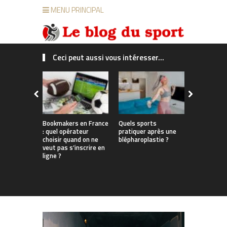
MENU PRINCIPAL
Ceci peut aussi vous intéresser...
Bookmakers en France
Quels sports
Du bureau 
: quel opérateur
pratiquer après une
enneigées
choisir quand on ne
blépharoplastie ?
les Françai
veut pas s’inscrire en
parviennent
ligne ?
travail, sp
tout au lo
l’année