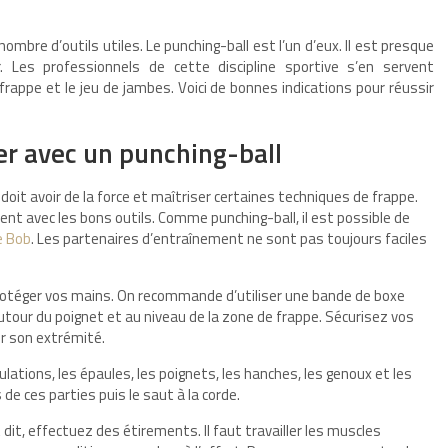
nombre d’outils utiles. Le punching-ball est l’un d’eux. Il est presque
. Les professionnels de cette discipline sportive s’en servent
frappe et le jeu de jambes. Voici de bonnes indications pour réussir
ner avec un punching-ball
oit avoir de la force et maîtriser certaines techniques de frappe.
ent avec les bons outils. Comme punching-ball, il est possible de
e Bob
. Les partenaires d’entraînement ne sont pas toujours faciles
protéger vos mains. On recommande d’utiliser une bande de boxe
autour du poignet et au niveau de la zone de frappe. Sécurisez vos
er son extrémité.
culations, les épaules, les poignets, les hanches, les genoux et les
 de ces parties puis le saut à la corde.
, effectuez des étirements. Il faut travailler les muscles