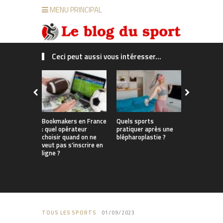
MENU PRINCIPAL
Ceci peut aussi vous intéresser...
Bookmakers en France
Quels sports
Du bureau 
: quel opérateur
pratiquer après une
enneigées
choisir quand on ne
blépharoplastie ?
les Françai
veut pas s’inscrire en
parviennent
ligne ?
travail, sp
tout au lo
l’année
TOUS LES SPORTS
01/09/2023