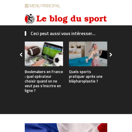
MENU PRINCIPAL
Ceci peut aussi vous intéresser...
Bookmakers en France
Quels sports
Du bureau 
: quel opérateur
pratiquer après une
enneigées
choisir quand on ne
blépharoplastie ?
les Françai
veut pas s’inscrire en
parviennent
ligne ?
travail, sp
tout au lo
l’année