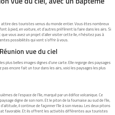
nion vue du ciel, avec un baptême
qui attire des touristes venus du monde entier. Vous êtes nombreux
ont à pied, en voiture, et d’autres préfèrent la faire dans les airs. Si
e vous avez un projet d’aller visiter cette île, n’hésitez pas à
entes possibilités qui vont s’offrir à vous.
 Réunion vue du ciel
ir les plus belles images dignes d’une carte. Elle regorge des paysages
 pas encore fait un tour dans les airs, voici les paysages les plus
uièmes de l’espace de l’île, marqué par un édifice volcanique. Ce
 paysage digne de son nom. Et le piton de la fournaise au sud de l’île,
’altitude, il continue de façonner l’île à son niveau. Les deux pitons
imat favorable. Et ils offrent les activités différentes aux touristes