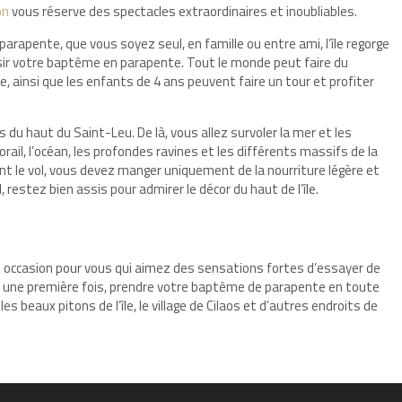
on
vous réserve des spectacles extraordinaires et inoubliables.
 parapente, que vous soyez seul, en famille ou entre ami, l’île regorge
sir votre baptême en parapente. Tout le monde peut faire du
 ainsi que les enfants de 4 ans peuvent faire un tour et profiter
s du haut du Saint-Leu. De là, vous allez survoler la mer et les
rail, l’océan, les profondes ravines et les différents massifs de la
ant le vol, vous devez manger uniquement de la nourriture légère et
restez bien assis pour admirer le décor du haut de l’île.
ne occasion pour vous qui aimez des sensations fortes d’essayer de
ur une première fois, prendre votre baptême de parapente en toute
s beaux pitons de l’île, le village de Cilaos et d’autres endroits de