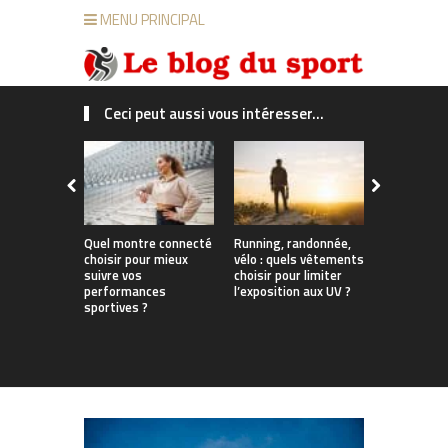
MENU PRINCIPAL
Ceci peut aussi vous intéresser...
Quel montre connecté
Running, randonnée,
Soldes d’ét
choisir pour mieux
vélo : quels vêtements
les équipe
suivre vos
choisir pour limiter
incontourn
performances
l’exposition aux UV ?
courir, ran
sportives ?
s’entraîne