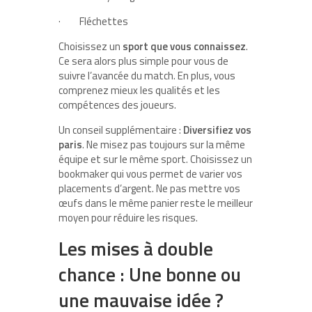
·
Fléchettes
Choisissez un
sport que vous connaissez
.
Ce sera alors plus simple pour vous de
suivre l’avancée du match. En plus, vous
comprenez mieux les qualités et les
compétences des joueurs.
Un conseil supplémentaire :
Diversifiez vos
paris
. Ne misez pas toujours sur la même
équipe et sur le même sport. Choisissez un
bookmaker qui vous permet de varier vos
placements d’argent. Ne pas mettre vos
œufs dans le même panier reste le meilleur
moyen pour réduire les risques.
Les mises à double
chance : Une bonne ou
une mauvaise idée ?