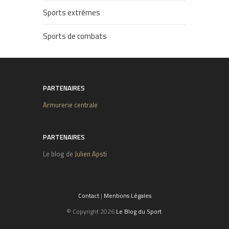
Sports extrêmes
Sports de combats
PARTENAIRES
Armurerie centrale
PARTENAIRES
Le blog de
Julien Apsti
Contact
|
Mentions Légales
© Copyright 2026
Le Blog du Sport
.