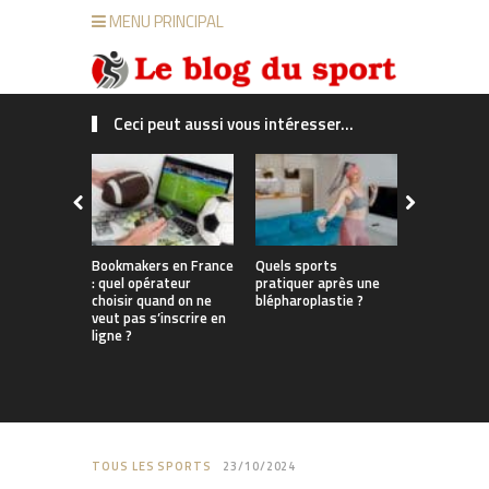
MENU PRINCIPAL
Ceci peut aussi vous intéresser...
Bookmakers en France
Quels sports
Du bureau 
: quel opérateur
pratiquer après une
enneigées
choisir quand on ne
blépharoplastie ?
les Françai
veut pas s’inscrire en
parviennent
ligne ?
travail, sp
tout au lo
l’année
TOUS LES SPORTS
23/10/2024