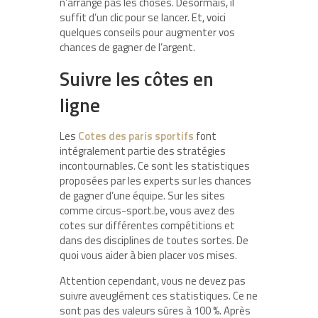
n’arrange pas les choses. Désormais, il
suffit d’un clic pour se lancer. Et, voici
quelques conseils pour augmenter vos
chances de gagner de l’argent.
Suivre les côtes en
ligne
Les
Cotes des paris sportifs
font
intégralement partie des stratégies
incontournables. Ce sont les statistiques
proposées par les experts sur les chances
de gagner d’une équipe. Sur les sites
comme circus-sport.be, vous avez des
cotes sur différentes compétitions et
dans des disciplines de toutes sortes. De
quoi vous aider à bien placer vos mises.
Attention cependant, vous ne devez pas
suivre aveuglément ces statistiques. Ce ne
sont pas des valeurs sûres à 100 %. Après