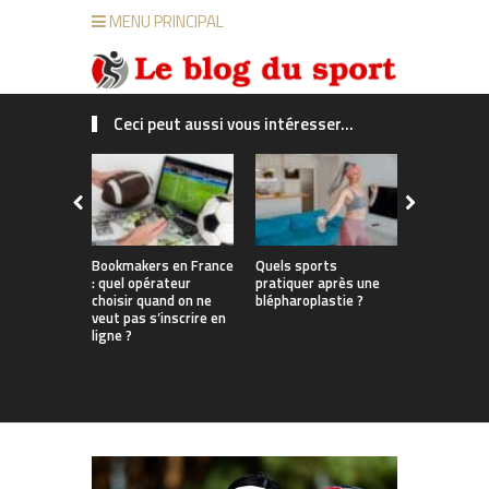
MENU PRINCIPAL
Ceci peut aussi vous intéresser...
Bookmakers en France
Quels sports
Du bureau 
: quel opérateur
pratiquer après une
enneigées
choisir quand on ne
blépharoplastie ?
les Françai
veut pas s’inscrire en
parviennent
ligne ?
travail, sp
tout au lo
l’année