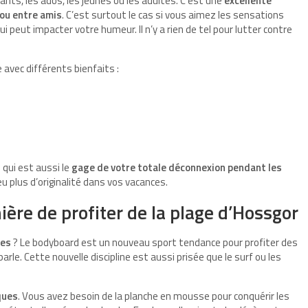
nts, les ados, les jeunes ou les adultes. C’est une
excellente
 ou entre amis
. C’est surtout le cas si vous aimez les sensations
ui peut impacter votre humeur. Il n’y a rien de tel pour lutter contre
 avec différents bienfaits :
 qui est aussi le
gage de votre totale déconnexion pendant les
u plus d’originalité dans vos vacances.
ère de profiter de la plage d’Hossgor
des
? Le bodyboard est un nouveau sport tendance pour profiter des
arle. Cette nouvelle discipline est aussi prisée que le surf ou les
ques
. Vous avez besoin de la planche en mousse pour conquérir les