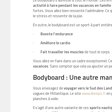
Le bodyboard s’adresse à tout le monde : Les enfa
activité à faire pendant les vacances en famille
fortes. Vous allez bien ressentir l’adrénaline. Ce q
le stress et ressentir de la joie.
En outre, le bodyboard est un sport à part entière
·
Booste l’endurance
·
Améliore le cardio
·
Fait travailler les muscles
de tout le corps
Vous allez en faire dans un cadre exceptionnel. Ce
vacances
. Sans compter que cela va ajouter un pe
Bodyboard : Une autre mani
Vous envisagez de
voyager vers le Sud des Lan
vagues de l’Atlantique. Le site
www.likeepic.fr
en p
planches à voile.
Il s’agit d’une autre variante de ces
sports nauti