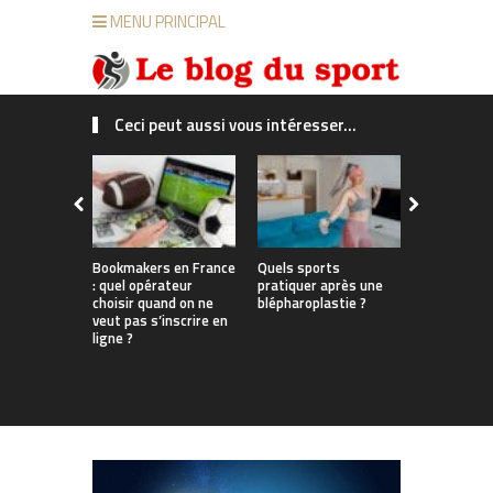
MENU PRINCIPAL
Ceci peut aussi vous intéresser...
Bookmakers en France
Quels sports
Du bureau 
: quel opérateur
pratiquer après une
enneigées
choisir quand on ne
blépharoplastie ?
les Françai
veut pas s’inscrire en
parviennent
ligne ?
travail, sp
tout au lo
l’année