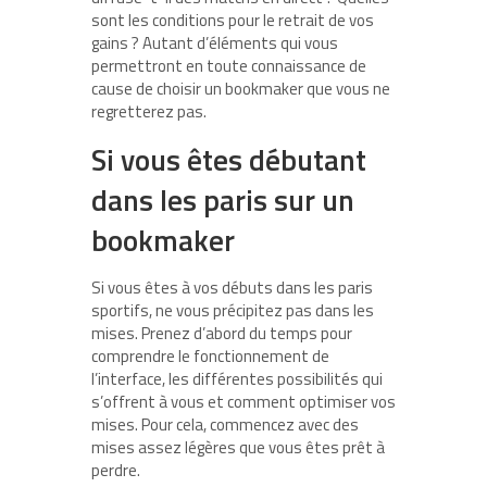
sont les conditions pour le retrait de vos
gains ? Autant d’éléments qui vous
permettront en toute connaissance de
cause de choisir un bookmaker que vous ne
regretterez pas.
Si vous êtes débutant
dans les paris sur un
bookmaker
Si vous êtes à vos débuts dans les paris
sportifs, ne vous précipitez pas dans les
mises. Prenez d’abord du temps pour
comprendre le fonctionnement de
l’interface, les différentes possibilités qui
s’offrent à vous et comment optimiser vos
mises. Pour cela, commencez avec des
mises assez légères que vous êtes prêt à
perdre.