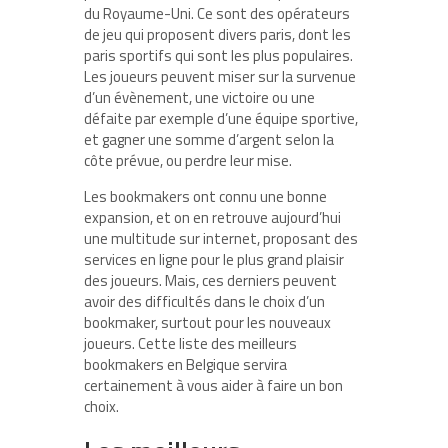
du Royaume-Uni. Ce sont des opérateurs
de jeu qui proposent divers paris, dont les
paris sportifs qui sont les plus populaires.
Les joueurs peuvent miser sur la survenue
d’un évènement, une victoire ou une
défaite par exemple d’une équipe sportive,
et gagner une somme d’argent selon la
côte prévue, ou perdre leur mise.
Les bookmakers ont connu une bonne
expansion, et on en retrouve aujourd’hui
une multitude sur internet, proposant des
services en ligne pour le plus grand plaisir
des joueurs. Mais, ces derniers peuvent
avoir des difficultés dans le choix d’un
bookmaker, surtout pour les nouveaux
joueurs. Cette liste des meilleurs
bookmakers en Belgique servira
certainement à vous aider à faire un bon
choix.