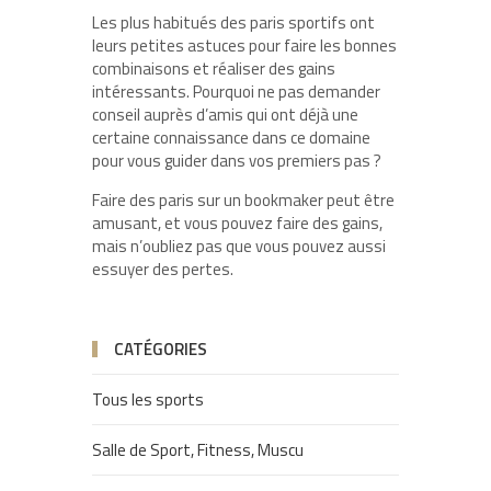
Les plus habitués des paris sportifs ont
leurs petites astuces pour faire les bonnes
combinaisons et réaliser des gains
intéressants. Pourquoi ne pas demander
conseil auprès d’amis qui ont déjà une
certaine connaissance dans ce domaine
pour vous guider dans vos premiers pas ?
Faire des paris sur un bookmaker peut être
amusant, et vous pouvez faire des gains,
mais n’oubliez pas que vous pouvez aussi
essuyer des pertes.
CATÉGORIES
Tous les sports
Salle de Sport, Fitness, Muscu