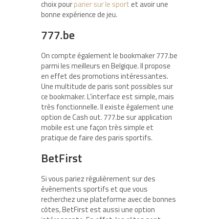
choix pour
parier sur le sport
et avoir une
bonne expérience de jeu.
777.be
On compte également le bookmaker 777.be
parmi les meilleurs en Belgique. Il propose
en effet des promotions intéressantes.
Une multitude de paris sont possibles sur
ce bookmaker. L’interface est simple, mais
très fonctionnelle. Il existe également une
option de Cash out. 777.be sur application
mobile est une façon très simple et
pratique de faire des paris sportifs.
BetFirst
Si vous pariez régulièrement sur des
évènements sportifs et que vous
recherchez une plateforme avec de bonnes
côtes, BetFirst est aussi une option