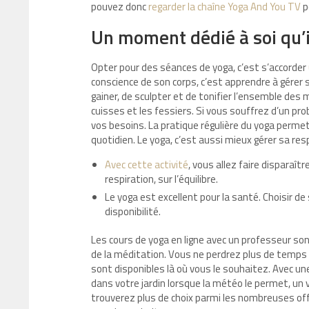
pouvez donc
regarder la chaîne Yoga And You TV
p
Un moment dédié à soi qu’i
Opter pour des séances de yoga, c’est s’accorder
conscience de son corps, c’est apprendre à gérer s
gainer, de sculpter et de tonifier l’ensemble des
cuisses et les fessiers. Si vous souffrez d’un pro
vos besoins. La pratique régulière du yoga permet
quotidien. Le yoga, c’est aussi mieux gérer sa resp
Avec cette activité
, vous allez faire disparaî
respiration, sur l’équilibre.
Le yoga est excellent pour la santé. Choisir de s
disponibilité.
Les cours de yoga en ligne avec un professeur s
de la méditation. Vous ne perdrez plus de temps 
sont disponibles là où vous le souhaitez. Avec u
dans votre jardin lorsque la météo le permet, un v
trouverez plus de choix parmi les nombreuses off