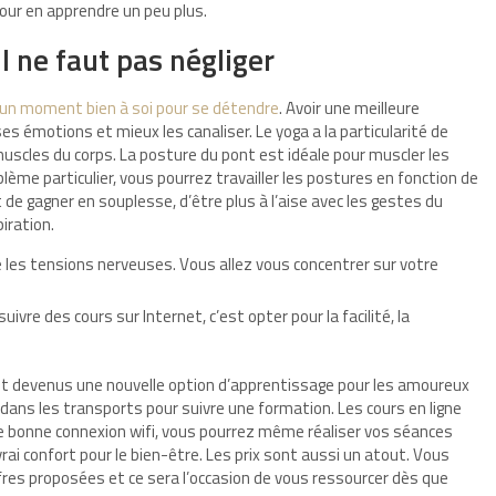
our en apprendre un peu plus.
l ne faut pas négliger
un moment bien à soi pour se détendre
. Avoir une meilleure
es émotions et mieux les canaliser. Le yoga a la particularité de
 muscles du corps. La posture du pont est idéale pour muscler les
blème particulier, vous pourrez travailler les postures en fonction de
 de gagner en souplesse, d’être plus à l’aise avec les gestes du
iration.
tre les tensions nerveuses. Vous allez vous concentrer sur votre
uivre des cours sur Internet, c’est opter pour la facilité, la
ont devenus une nouvelle option d’apprentissage pour les amoureux
dans les transports pour suivre une formation. Les cours en ligne
ne bonne connexion wifi, vous pourrez même réaliser vos séances
rai confort pour le bien-être. Les prix sont aussi un atout. Vous
res proposées et ce sera l’occasion de vous ressourcer dès que