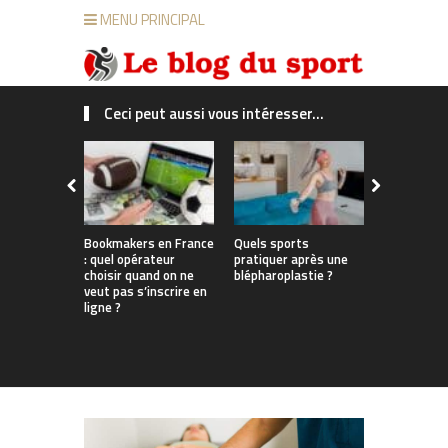
MENU PRINCIPAL
Ceci peut aussi vous intéresser...
Bookmakers en France
Quels sports
Du bureau 
: quel opérateur
pratiquer après une
enneigées
choisir quand on ne
blépharoplastie ?
les Françai
veut pas s’inscrire en
parviennent
ligne ?
travail, sp
tout au lo
l’année