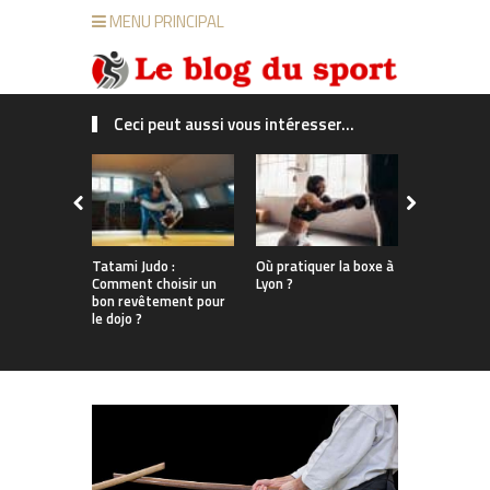
MENU PRINCIPAL
Ceci peut aussi vous intéresser...
Tatami Judo :
Où pratiquer la boxe à
Les meille
Comment choisir un
Lyon ?
bookmaker
bon revêtement pour
parier sur 
le dojo ?
Guide comp