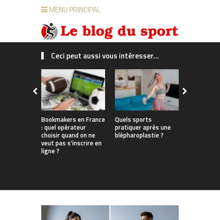
MENU PRINCIPAL
Ceci peut aussi vous intéresser...
Bookmakers en France
Quels sports
Du bureau 
: quel opérateur
pratiquer après une
enneigées
choisir quand on ne
blépharoplastie ?
les Françai
veut pas s’inscrire en
parviennent
ligne ?
travail, sp
tout au lo
l’année