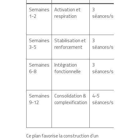
Semaines
Activation et
3
15 
1-2
respiration
séances/semaine
Semaines
Stabilisation et
3
20
3-5
renforcement
séances/semaine
mi
Semaines
Intégration
3
25
6-8
fonctionnelle
séances/semaine
mi
Semaines
Consolidation &
4-5
30
9-12
complexification
séances/semaine
mi
Ce plan favorise la construction d’un