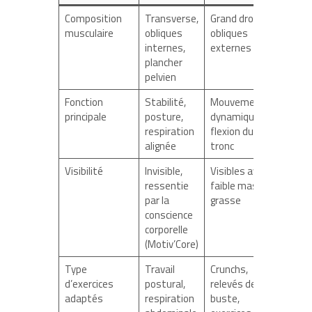
Composition
Transverse,
Grand droit,
musculaire
obliques
obliques
internes,
externes
plancher
pelvien
Fonction
Stabilité,
Mouvements
principale
posture,
dynamiques,
respiration
flexion du
alignée
tronc
Visibilité
Invisible,
Visibles avec
ressentie
faible masse
par la
grasse
conscience
corporelle
(Motiv’Core)
Type
Travail
Crunchs,
d’exercices
postural,
relevés de
adaptés
respiration
buste,