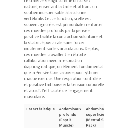
Le transverse agit comme un corset
naturel, enserrant la taille et offrant un
soutien indispensable à la colonne
vertébrale. Cette fonction, si elle est
souvent ignorée, est primordiale : renforcer
ces muscles profonds par la pensée
positive facilite la contraction volontaire et
la stabilité posturale sans forcer
inutilement sur les articulations. De plus,
ces muscles travaillent en étroite
collaboration avec la respiration
diaphragmatique, un élément fondamental
que la Pensée Core valorise pour rythmer
chaque exercice. Une respiration contrôlée
et positive fait baisser la tension corporelle
et accroît l’efficacité de l’engagement
musculaire.
Caractéristique
Abdominaux
Abdominaux
profonds
superficiels
(Esprit
(Mental Six
Muscle)
Pack)