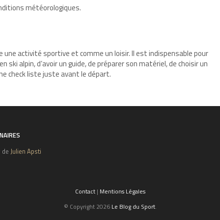
nditions météorologiques.
 une activité sportive et comme un loisir. Il est indispensable pour
ki alpin, d’avoir un guide, de préparer son matériel, de choisir un
une check liste juste avant le départ.
NAIRES
g de
Julien Apsti
Contact
|
Mentions Légales
© Copyright 2026
Le Blog du Sport
.