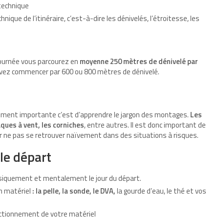
technique
ique de l’itinéraire, c’est-à-dire les dénivelés, l’étroitesse, les
-journée vous parcourez en
moyenne 250
mètres de dénivelé par
ouvez commencer par 600 ou 800 mètres de dénivelé.
aiment importante c’est d’apprendre le jargon des montages.
Les
aques à vent, les corniches
, entre autres. Il est donc important de
our ne pas se retrouver naïvement dans des situations à risques.
 le départ
siquement et mentalement le jour du départ.
on matériel
: la pelle, la sonde, le DVA,
la gourde d’eau, le thé et vos
onctionnement de votre matériel