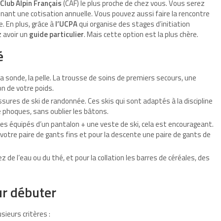
Club Alpin Français
(CAF) le plus proche de chez vous. Vous serez
nnant une cotisation annuelle. Vous pouvez aussi faire la rencontre
. En plus, grâce à
l’UCPA
qui organise des stages d’initiation
 avoir un
guide particulier
. Mais cette option est la plus chère.
é
a sonde, la pelle. La trousse de soins de premiers secours, une
on de votre poids.
sures de ski de randonnée. Ces skis qui sont adaptés à la discipline
e phoques, sans oublier les bâtons.
êtes équipés d’un pantalon + une veste de ski, cela est encourageant.
votre paire de gants fins et pour la descente une paire de gants de
z de l’eau ou du thé, et pour la collation les barres de céréales, des
our débuter
usieurs critères :