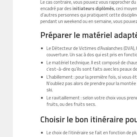
Le cas contraire, vous pouvez vous rapprocher du
encadré par des
initiateurs diplômés
, ceci moye
d’autres personnes qui pratiquent cette discipline
pendant un weekend ou en semaine, vous pouvez
Préparer le matériel adapt
Le Détecteur de Victimes d’Avalanches (DVA), l
couverture. Un sac à dos qui est pris en foncti
Le matériel technique. Il est composé de chaus
c’est-à-dire qu’ils sont faits avec les peaux d
L’habillement : pour la première fois, si vous 
N’oubliez pas alors de prendre pour la montée 
ski.
Le ravitaillement : selon votre choix vous prene
fruits, ou des fruits secs.
Choisir le bon itinéraire p
Le choix de l’itinéraire se fait en fonction de pl