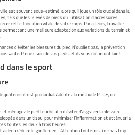
lle est souvent sous-estimé, alors qu’il joue un rôle crucial dans la
s, tels que les relevés de pieds ou l’utilisation d’accessoires
orcer cette fondation vitale de votre corps. Par ailleurs, travailler
us permettant une meilleure adaptation aux variations du terrain et
.
ances d’éviter les blessures du pied. N’oubliez pas, la prévention
ouissante. Prenez soin de vos pieds, et ils vous mèneront loin !
ed dans le sport
ure
adéquatement est primordial. Adoptez la méthode R.I.C.E, un
t ménagez le pied touché afin d’éviter d’aggraver la blessure.
nveloppée dans un tissu, pour minimiser l’inflammation et atténuer la
es toutes les deux à trois heures.
 aider à réduire le gonflement. Attention toutefois à ne pas trop