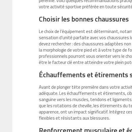
pérenne. Voici quelques recommandations pratiqu
votre activité sportive préférée en toute sécurité
Choisir les bonnes chaussures
Le choix de l’équipement est déterminant, nota
sensation d’unité parfaite avec vos chaussures l
devez rechercher : des chaussures adaptées non s
la morphologie de votre pied et à votre type de fo
professionnels pourront vous orienter vers le ch
être le facteur clé entre atteindre votre plein po
Échauffements et étirements s
Avant de plonger tête première dans votre activ
adéquate. Les échauffements et étirements, ciblés 
sanguine vers les muscles, tendons et ligaments
que les rotations de cheville, les étirements du t
apparence, ont un impact significatif. Intégrez ce
flexibles et résistants aux blessures.
Renforcement musculaire et éq