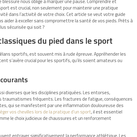
ne blessure nous oblige à marquer une pause. Comprendre et
sport est crucial, non seulement pour maintenir une pratique
ité dans l’activité de votre choix. Cet article se veut votre guide
us aider à exceller sans compromettre la santé de vos pieds. Prêts à
lus sécurisée qui soit ?
lassiques du pied dans le sport
os élans sportifs, est souvent mis à rude épreuve. Appréhender les
ent s’avère crucial pour les sportifs, qu’ils soient amateurs ou
 courants
ussi diverses que les disciplines pratiquées. Les entorses,
les traumatismes fréquents. Les fractures de fatigue, conséquences
dinites, qui se manifestent par une inflammation douloureuse des
éger vos chevilles lors de la pratique d’un sport
, il est essentiel
mme le choix judicieux de chaussures et un renforcement
uvent entraver significativement la performance athlétique. Les