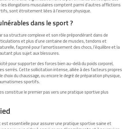
re les élongations musculaires comptent parmi d’autres afflictions
ifs, sont étroitement liées à l’exercice physique.
ulnérables dans le sport ?
 par sa structure complexe et son rôle prépondérant dans de
rticulations et plus d’une centaine de muscles, tendons et
aturelle, façonné pour l’amortissement des chocs, l’équilibre et la
’autant plus sujet aux blessures.
licité pour supporter des forces bien au-delà du poids corporel,
 serrés. Cette sollicitation intense, alliée à des facteurs propres
 le choix du chaussage, ou encore le degré de préparation physique,
traumatismes sportifs.
es constitue le premier pas vers une pratique sportive plus
pied
t est essentielle pour assurer une pratique sportive saine et