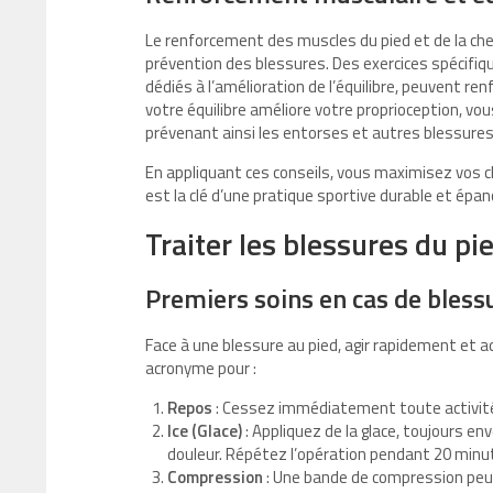
Le renforcement des muscles du pied et de la chevi
prévention des blessures. Des exercices spécifique
dédiés à l’amélioration de l’équilibre, peuvent renf
votre équilibre améliore votre proprioception, vo
prévenant ainsi les entorses et autres blessures
En appliquant ces conseils, vous maximisez vos ch
est la clé d’une pratique sportive durable et épan
Traiter les blessures du pi
Premiers soins en cas de bless
Face à une blessure au pied, agir rapidement et 
acronyme pour :
Repos
: Cessez immédiatement toute activité e
Ice (Glace)
: Appliquez de la glace, toujours e
douleur. Répétez l’opération pendant 20 minut
Compression
: Une bande de compression peut