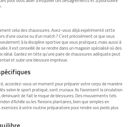
es pour vous aider à esquiver ces désagréments et à poursuivre
.
mment celui des chaussures. Avez-vous déjà expérimenté cette
ors d’une course ou d’un match ? C’est précisément ce que vous
eulement à la discipline sportive que vous pratiquez, mais aussi à
ulée. Il est conseillé de se rendre dans un magasin spécialisé où des
oix idéal. Gardez en tête qu’une paire de chaussures adéquate peut
tentiel et subir une blessure imprévue.
pécifiques
ité, accordez-vous un moment pour préparer votre corps de manière
selon le sport pratiqué, sont cruciaux. Ils favorisent la circulation
, diminuant de fait le risque de blessures. Des mouvements tels
endon d’Achille ou les flexions plantaires, bien que simples en
s exercices à votre routine préparatoire pour rendre vos pieds plus
uilibre