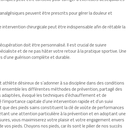
analgésiques peuvent être prescrits pour gérer la douleur et
 intervention chirurgicale peut être indispensable afin de rétablir la
upération doit être personnalisé. Il est crucial de suivre
aliste et de ne pas hâter votre retour à la pratique sportive. Une
s d’une guérison complète et durable.
t athlète désireux de s’adonner à sa discipline dans des conditions
loré ensemble les différentes méthodes de prévention, partagé des
lus adaptées, évoqué les techniques d’échauffement et de
l’importance capitale d’une intervention rapide et d’un suivi
it que des pieds sains constituent la clé de voûte de performances
rêtant une attention particulière à la prévention et en adoptant une
sures, vous maximiserez votre plaisir et votre engagement envers
de vos pieds. Choyons nos pieds, car ils sont le pilier de nos succès