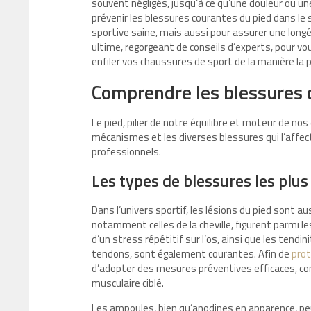
souvent négligés, jusqu’à ce qu’une douleur ou u
prévenir les blessures courantes du pied dans le 
sportive saine, mais aussi pour assurer une longév
ultime, regorgeant de conseils d’experts, pour vo
enfiler vos chaussures de sport de la manière la p
Comprendre les blessures c
Le pied, pilier de notre équilibre et moteur de n
mécanismes et les diverses blessures qui l’affect
professionnels.
Les types de blessures les plus
Dans l’univers sportif, les lésions du pied sont a
notamment celles de la cheville, figurent parmi 
d’un stress répétitif sur l’os, ainsi que les ten
tendons, sont également courantes. Afin de
prot
d’adopter des mesures préventives efficaces, co
musculaire ciblé.
Les ampoules, bien qu’anodines en apparence, pe