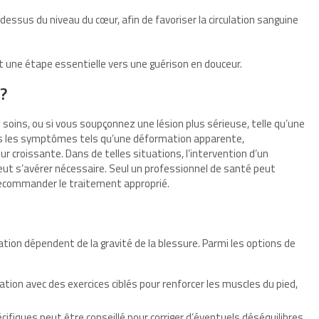
dessus du niveau du cœur, afin de favoriser la circulation sanguine
t une étape essentielle vers une guérison en douceur.
?
 soins, ou si vous soupçonnez une lésion plus sérieuse, telle qu’une
z pas les symptômes tels qu’une déformation apparente,
eur croissante. Dans de telles situations, l’intervention d’un
ut s’avérer nécessaire. Seul un professionnel de santé peut
 recommander le traitement approprié.
tion dépendent de la gravité de la blessure. Parmi les options de
tion avec des exercices ciblés pour renforcer les muscles du pied,
cifiques peut être conseillé pour corriger d’éventuels déséquilibres