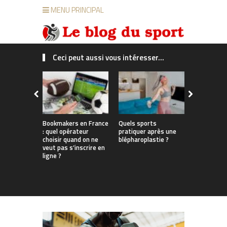
MENU PRINCIPAL
Ceci peut aussi vous intéresser...
Bookmakers en France
Quels sports
Du bureau 
: quel opérateur
pratiquer après une
enneigées
choisir quand on ne
blépharoplastie ?
les Françai
veut pas s’inscrire en
parviennent
ligne ?
travail, sp
tout au lo
l’année