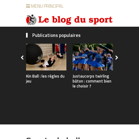
MENU PRINCIPAL
Publications populaires
Justaucorps twirling
Kin Ball : les règles du
Twirling bâ
bâton : comment bien
jeu
découverte
le choisir ?
sport !